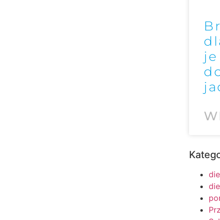
Br
dl
j
d
ja
W
Katego
die
di
po
Pr