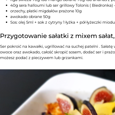
40g sera halloumi lub ser grillowy Tolonis ( Biedronka
orzechy, płatki migdałów prażone 10g
awokado obrane 50g
Sos: olej 5ml + sok z cytryny 1 łyżka + pół łyżeczki miodu 
Przygotowanie sałatki z mixem sałat,
Ser pokroić na kawałki, ugrillować na suchej patelni . Sałat
owoce oraz awokado, całość skropić sosem, dodać ser i prażo
możesz podać z pieczywem lub grzankami.