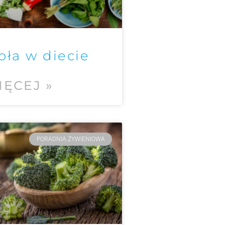
oła w diecie
IĘCEJ »
PORADNIA ŻYWIENIOWA