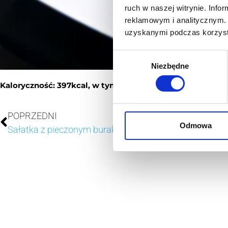
ruch w naszej witrynie. Inf
reklamowym i analitycznym. 
uzyskanymi podczas korzysta
Wybór
Niezbędne
zgody
Kaloryczność: 397kcal, w tym białko 12g, tłuszcz 28g, w
POPRZEDNI
Odmowa
Sałatka z pieczonym burakiem i jajkiem