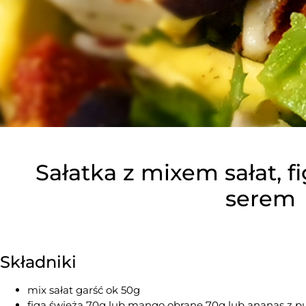
Sałatka z mixem sałat, f
serem
Składniki
mix sałat garść ok 50g
figa świeża 70g lub mango obrane 70g lub ananas z p