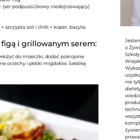
) – (ser podpuszczkowy niedojrzewający)
+ szczypta soli i chilli + koper, bazylia
Jeste
 figą i grillowanym serem:
o Żywi
Szkoł
ę włożyć do miseczki, dodać pokrojone
Wiejs
ne orzechy i płatki migdałów. Sałatkę
Wykszt
uzysk
nie ty
dietet
wiedzą
produk
techno
wszys
kompl
żywien
prowad