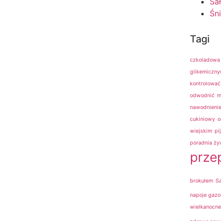
Sał
Śn
Tagi
czkoladowa
glikemiczn
kontrolować
odwodnić
m
nawodnieni
cukiniowy
o
wiejskim
pi
poradnia ż
prze
brokułem
Sa
napoje gaz
wielkanocn