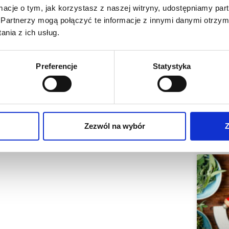
ormacje o tym, jak korzystasz z naszej witryny, udostępniamy p
Partnerzy mogą połączyć te informacje z innymi danymi otrzym
nia z ich usług.
Preferencje
Statystyka
ęglowodany 28g.
NASTĘPNY
Zezwól na wybór
Z
Sałatka z burakiem
Na