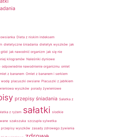
atki
iadania
 owsianka
Dieta z niskim indeksem
ym
dietetyczne śniadania
dietetyk wyszków
jak
 głód
jak nawodnić organizm
jak się nie
niej kilogramów
Naleśniki dyniowe
e
odpowiednie nawodnienie organizmu
omlet
mlet z bananem
Omlet z bananem i serkiem
j wodę
placuszki owsiane
Placuszki z jabłkiem
ywieniowa wyszków
porady żywieniowe
pisy
przepisy śniadania
Sałatka z
sałatki
łatka z ryżem
slodkie
owane
szakszuka
szczupła sylwetka
e przepisy wyszków
zasady zdrowego żywienia
zdrowe