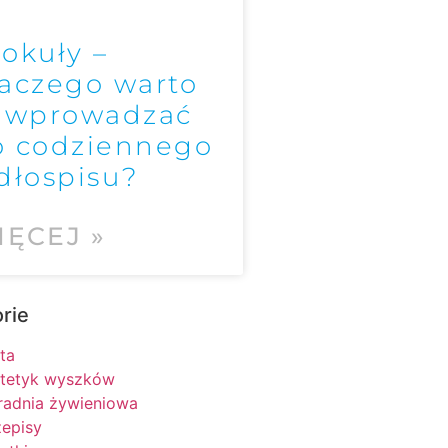
okuły –
aczego warto
e wprowadzać
o codziennego
dłospisu?
IĘCEJ »
rie
ta
etetyk wyszków
radnia żywieniowa
zepisy