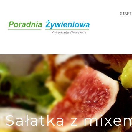
START
Sałatka z mixem