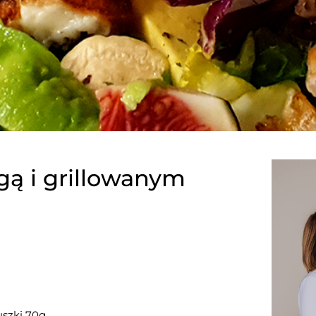
igą i grillowanym
uszki 70g