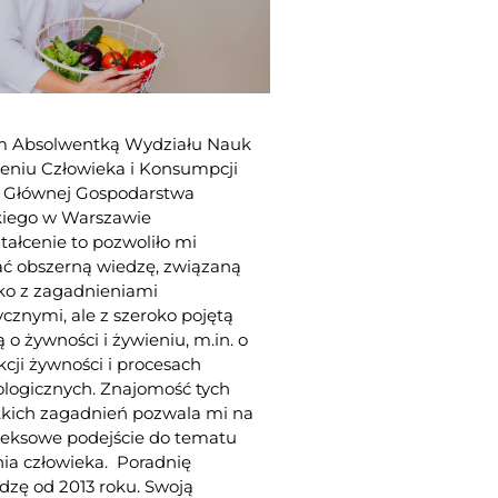
m Absolwentką Wydziału Nauk
eniu Człowieka i Konsumpcji
y Głównej Gospodarstwa
kiego w Warszawie
ałcenie to pozwoliło mi
ać obszerną wiedzę, związaną
lko z zagadnieniami
ycznymi,
ale z szeroko pojętą
 o żywności i żywieniu, m.in. o
cji żywności
i procesach
logicznych.
Znajomość tych
tkich zagadnień pozwala mi na
eksowe podejście do tematu
ia człowieka
. P
oradni
ę
zę od 2013 roku. Swoją