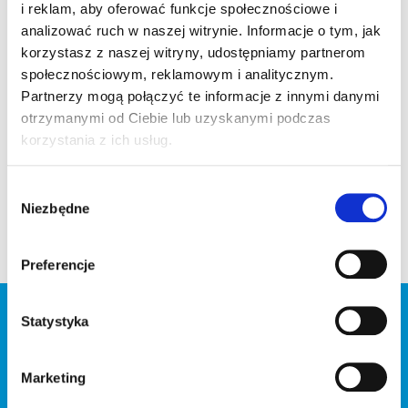
i reklam, aby oferować funkcje społecznościowe i
analizować ruch w naszej witrynie. Informacje o tym, jak
korzystasz z naszej witryny, udostępniamy partnerom
społecznościowym, reklamowym i analitycznym.
Partnerzy mogą połączyć te informacje z innymi danymi
otrzymanymi od Ciebie lub uzyskanymi podczas
korzystania z ich usług.
O prawidłowym nawodnieniu organizmu należy
pamiętać zawsze.
Wybór
Niezbędne
zgody
W ciepłe i słoneczne dni , oczywiście jesteśmy bardziej
narażeni na odwodnienie, dlatego musimy szczególnie
myśleć w tym czasie o wodzie.
Preferencje
Statystyka
BĄDŹ NA BIEŻĄCO
Marketing