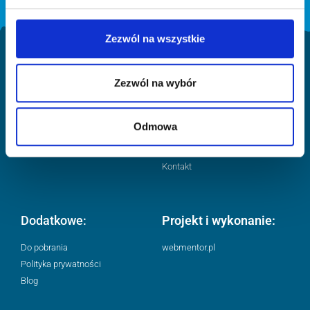
Zezwól na wszystkie
Adres:
Menu:
Zezwól na wybór
ul. Świętojańska 94
Start
07-202 Wyszków
O mnie
Odmowa
Tel. +48 665 504 270
Oferta
Analizator
Kontakt
Dodatkowe:
Projekt i wykonanie:
Do pobrania
webmentor.pl
Polityka prywatności
Blog