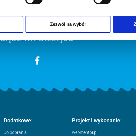
śmy bardziej narażeni na odwodnienie, dlatego musimy szcz
Zezwól na wybór
Z
BĄDŹ NA BIEŻĄCO
Dodatkowe:
Projekt i wykonanie:
Do pobrania
webmentor.pl