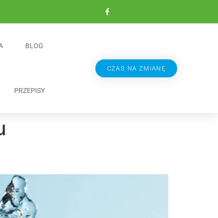
A
BLOG
CZAS NA ZMIANĘ
PRZEPISY
u