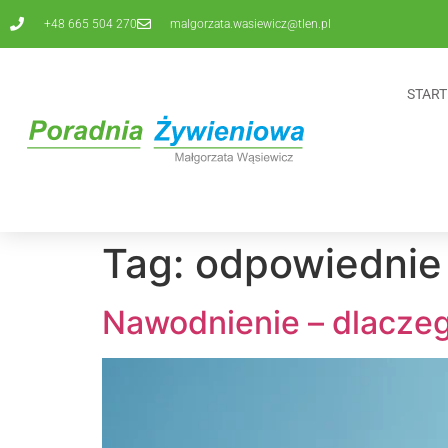
+48 665 504 270
malgorzata.wasiewicz@tlen.pl
START
Tag:
odpowiednie
Nawodnienie – dlaczeg