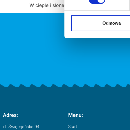
W ciepłe i słoneczne dni , oczywiście jeste
Odmowa
Adres:
Menu:
ul. Świętojańska 94
Start