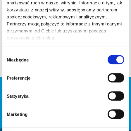
analizować ruch w naszej witrynie. Informacje o tym, jak
korzystasz z naszej witryny, udostępniamy partnerom
społecznościowym, reklamowym i analitycznym.
Partnerzy mogą połączyć te informacje z innymi danymi
otrzymanymi od Ciebie lub uzyskanymi podczas
O prawidłowym nawodnieniu organizmu należy
korzystania z ich usług.
pamiętać zawsze.
Wybór
W ciepłe i słoneczne dni , oczywiście jesteśmy bardziej
Niezbędne
zgody
narażeni na odwodnienie, dlatego musimy szczególnie
myśleć w tym czasie o wodzie.
Preferencje
BĄDŹ NA BIEŻĄCO
Statystyka
Marketing