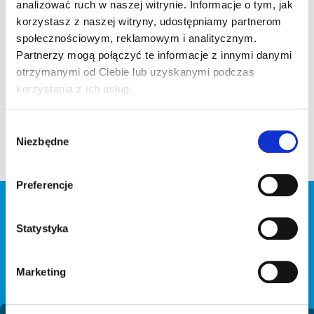
analizować ruch w naszej witrynie. Informacje o tym, jak
korzystasz z naszej witryny, udostępniamy partnerom
społecznościowym, reklamowym i analitycznym.
Partnerzy mogą połączyć te informacje z innymi danymi
otrzymanymi od Ciebie lub uzyskanymi podczas
korzystania z ich usług.
Aby skutecznie chudnąć pierwszą rzeczą, na którą
należy zwrócić uwagę do kontrola nad głodem. Kiedy
Wybór
będziesz potrafił/ potrafiła nad nim zapanować, cały
Niezbędne
zgody
proces utraty masy ciała będzie przebiegał skutecznie i
sprawnie .
Preferencje
BĄDŹ NA BIEŻĄCO
Statystyka
Marketing